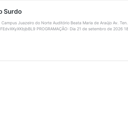
o Surdo
Campus Juazeiro do Norte Auditório Beata Maria de Araújo Av. Ten.
le/fyFEdvXKyXKbjbBL9 PROGRAMAÇÃO: Dia 21 de setembro de 2026 18:
na
s
s
mbro
o