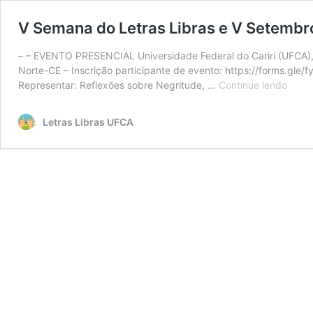
V Semana do Letras Libras e V Setembr
– – EVENTO PRESENCIAL Universidade Federal do Cariri (UFCA), 
Norte-CE – Inscrição participante de evento: https://forms.g
V
Representar: Reflexões sobre Negritude, …
Continue lendo
Sema
do
Letras Libras UFCA
Letra
Libra
e
V
Sete
Surd