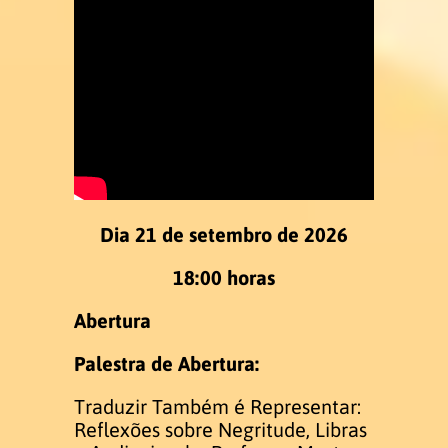
Infraestrutura
Laboratório de LEPEVLibras
Laboratório de informática
Eventos
Dia 21 de setembro de 2026
18:00 horas
V Semana do Letras Libras e V
Setembro Surdo
Abertura
SUBMISSÃO DOS RESUMOS
Palestra de Abertura:
Traduzir Também é Representar:
Publicação
Reflexões sobre Negritude, Libras