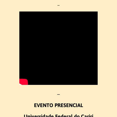
–
Ex-coordenadores
Colegiado do Curso
Núcleo Docente Estruturante
Docentes
Ensino de Libras
Educação de Surdos
–
Linguística da Libras
EVENTO PRESENCIAL
Ex – Docentes e Ex – Técnico
Administrativo
Universidade Federal do Cariri