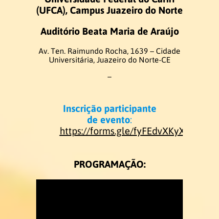
(UFCA), Campus Juazeiro do Norte
Acadêmica
Auditório Beata Maria de Araújo
Av. Ten. Raimundo Rocha, 1639 – Cidade
Estrutura Curricular
Universitária, Juazeiro do Norte-CE
–
Matriz Curricular
Disciplinas 2026.1
Inscrição participante
de evento
:
https://forms.gle/fyFEdvXKyXKbjbBL
Disciplinas 2026.2
Atividades Complementares
PROGRAMAÇÃO:
Trabalho de Conclusão de Curso
Estágio