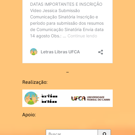
–
Realização:
Apoio: