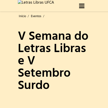
Início
Início
/
Eventos
/
Sobre Curso
V Semana do
Histórico
Letras Libras
Objetivo do Curso
e V
Perfil profissional
Setembro
Formatura 2019.1
Surdo
Gestão do curso
Coordenação e Comissão