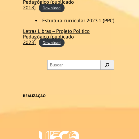
Pedagógico (publicado
2018)
Download
Ex-coordenadores
Estrutura curricular 2023.1 (PPC)
Colegiado do Curso
Letras Libras – Projeto Politico
Pedagógico (publicado
2023)
Núcleo Docente Estruturante
Download
Docentes
Ensino de Libras
REALIZAÇÃO
Educação de Surdos
Linguística da Libras
Ex – Docentes e Ex – Técnico
Administrativo