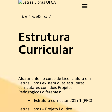
Início
Início
/
Acadêmica
/
Sobre Curso
Estrutura
Histórico
Curricular
Objetivo do Curso
Perfil profissional
Formatura 2019.1
Atualmente no curso de Licenciatura em
Letras Libras existem duas estruturas
curriculares com dois Projetos
Pedagógicos diferentes:
Gestão do curso
Estrutura curricular 2019.1 (PPC)
Coordenação e Comissão
Letras Libras – Projeto Politico