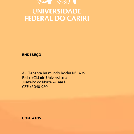
Acadêmica
Estrutura Curricular
Matriz Curricular
ENDEREÇO
Disciplinas 2026.1
Av. Tenente Raimundo Rocha Nº 1639
Bairro Cidade Universitária
Disciplinas 2026.2
Juazeiro do Norte – Ceará
CEP 63048-080
Atividades Complementares
Trabalho de Conclusão de Curso
CONTATOS
Estágio