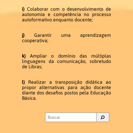
i)
Colaborar com o desenvolvimento de
Infraestrutura
autonomia e competência no processo
autoformativo enquanto docente;
Laboratório de LEPEVLibras
j)
Garantir uma aprendizagem
cooperativa;
Laboratório de informática
k)
Ampliar o domínio das múltiplas
linguagens da comunicação, sobretudo
Eventos
de Libras;
l)
Realizar a transposição didática ao
V Semana do Letras Libras e V
propor alternativas para ação docente
Setembro Surdo
diante dos desafios postos pela Educação
Básica.
SUBMISSÃO DOS RESUMOS
Publicação