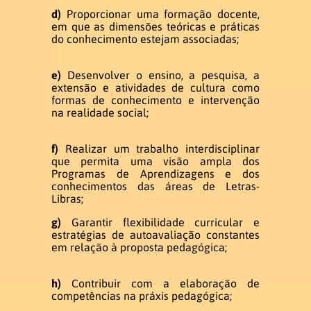
d)
Proporcionar uma formação docente,
em que as dimensões teóricas e práticas
Acadêmica
do conhecimento estejam associadas;
e)
Desenvolver o ensino, a pesquisa, a
Estrutura Curricular
extensão e atividades de cultura como
formas de conhecimento e intervenção
na realidade social;
Matriz Curricular
f)
Realizar um trabalho interdisciplinar
Disciplinas 2026.1
que permita uma visão ampla dos
Programas de Aprendizagens e dos
Disciplinas 2026.2
conhecimentos das áreas de Letras-
Libras;
Atividades Complementares
g)
Garantir flexibilidade curricular e
estratégias de autoavaliação constantes
em relação à proposta pedagógica;
Trabalho de Conclusão de Curso
h)
Contribuir com a elaboração de
Estágio
competências na práxis pedagógica;