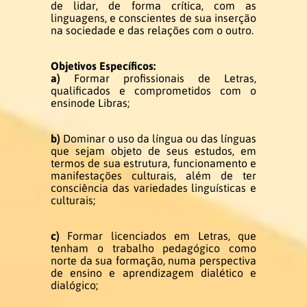
de lidar, de forma crítica, com as
linguagens, e conscientes de sua inserção
Ex-coordenadores
na sociedade e das relações com o outro.
Colegiado do Curso
Objetivos Específicos:
a)
Formar profissionais de Letras,
qualificados e comprometidos com o
Núcleo Docente Estruturante
ensinode Libras;
b)
Dominar o uso da língua ou das línguas
Docentes
que sejam objeto de seus estudos, em
termos de sua estrutura, funcionamento e
manifestações culturais, além de ter
Ensino de Libras
consciência das variedades linguísticas e
culturais;
Educação de Surdos
c)
Formar licenciados em Letras, que
tenham o trabalho pedagógico como
Linguística da Libras
norte da sua formação, numa perspectiva
de ensino e aprendizagem dialético e
dialógico;
Ex – Docentes e Ex – Técnico
Administrativo