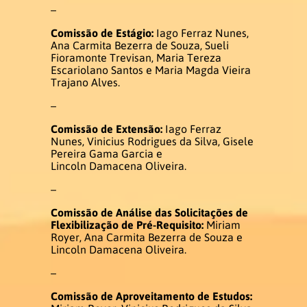
–
Comissão de Estágio:
Iago Ferraz Nunes,
Acadêmica
Ana Carmita Bezerra de Souza, Sueli
Fioramonte Trevisan, Maria Tereza
Escariolano Santos e Maria Magda Vieira
Estrutura Curricular
Trajano Alves.
–
Matriz Curricular
Comissão de Extensão:
Iago Ferraz
Nunes, Vinicius Rodrigues da Silva, Gisele
Disciplinas 2026.1
Pereira Gama Garcia e
Lincoln Damacena Oliveira.
Disciplinas 2026.2
–
Comissão de Análise das Solicitações de
Atividades Complementares
Flexibilização de Pré-Requisito:
Miriam
Royer, Ana Carmita Bezerra de Souza e
Lincoln Damacena Oliveira.
Trabalho de Conclusão de Curso
–
Estágio
Comissão de Aproveitamento de Estudos: