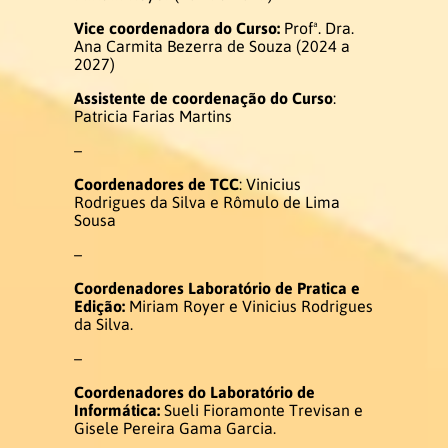
Vice coordenadora
do Curso:
Profª. Dra.
Ex-coordenadores
Ana Carmita Bezerra de Souza (2024 a
2027)
Colegiado do Curso
Assistente de coordenação
do Curso
:
Patricia Farias Martins
Núcleo Docente Estruturante
–
Coordenadores de TCC
: Vinicius
Rodrigues da Silva e Rômulo de Lima
Docentes
Sousa
–
Ensino de Libras
Coordenadores Laboratório de Pratica e
Edição:
Miriam Royer e Vinicius Rodrigues
Educação de Surdos
da Silva.
–
Linguística da Libras
Coordenadores do Laboratório de
Informática:
Sueli Fioramonte Trevisan e
Ex – Docentes e Ex – Técnico
Gisele Pereira Gama Garcia.
Administrativo