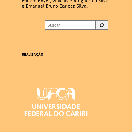
Miriam Royer, Vinicius Rodrigues da Silva
e Emanuel Bruno Carioca Silva.
Infraestrutura
Laboratório de LEPEVLibras
Laboratório de informática
REALIZAÇÃO
Eventos
V Semana do Letras Libras e V
Setembro Surdo
SUBMISSÃO DOS RESUMOS
Publicação