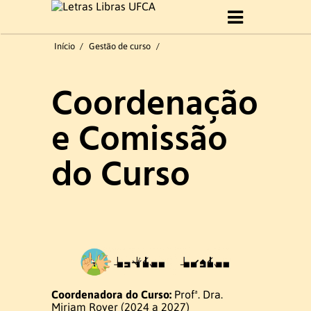
Início
Início
/
Gestão de curso
/
Sobre Curso
Coordenação
Histórico
e Comissão
Objetivo do Curso
do Curso
Perfil profissional
Formatura 2019.1
Gestão do curso
Coordenadora do Curso:
Profª. Dra.
Coordenação e Comissão
Miriam Royer (2024 a 2027)