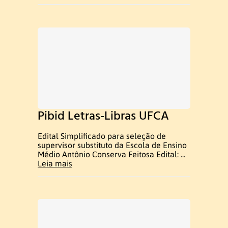
Ex-coordenadores
Colegiado do Curso
Núcleo Docente Estruturante
Docentes
Pibid Letras-Libras UFCA
Edital Simplificado para seleção de
Ensino de Libras
supervisor substituto da Escola de Ensino
Médio Antônio Conserva Feitosa Edital: ...
Educação de Surdos
Leia mais
Linguística da Libras
Ex – Docentes e Ex – Técnico
Administrativo