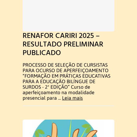
Acadêmica
RENAFOR CARIRI 2025 –
Estrutura Curricular
RESULTADO PRELIMINAR
PUBLICADO
Matriz Curricular
PROCESSO DE SELEÇÃO DE CURSISTAS
Disciplinas 2026.1
PARA OCURSO DE APERFEIÇOAMENTO
“FORMAÇÃO EM PRÁTICAS EDUCATIVAS
PARA A EDUCAÇÃO BILÍNGUE DE
Disciplinas 2026.2
SURDOS - 2ª EDIÇÃO” Curso de
aperfeiçoamento na modalidade
Atividades Complementares
presencial para ...
Leia mais
Trabalho de Conclusão de Curso
Estágio