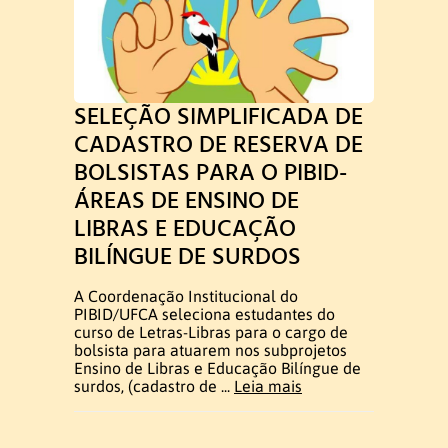
Infraestrutura
Laboratório de LEPEVLibras
SELEÇÃO SIMPLIFICADA DE
CADASTRO DE RESERVA DE
Laboratório de informática
BOLSISTAS PARA O PIBID-
ÁREAS DE ENSINO DE
Eventos
LIBRAS E EDUCAÇÃO
BILÍNGUE DE SURDOS
V Semana do Letras Libras e V
A Coordenação Institucional do
Setembro Surdo
PIBID/UFCA seleciona estudantes do
curso de Letras-Libras para o cargo de
SUBMISSÃO DOS RESUMOS
bolsista para atuarem nos subprojetos
Ensino de Libras e Educação Bilíngue de
surdos, (cadastro de ...
Leia mais
Publicação