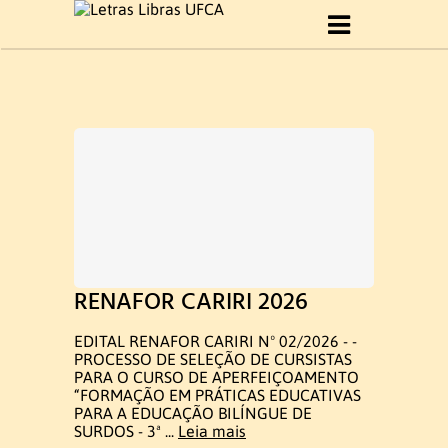
Início
Sobre Curso
Histórico
Objetivo do Curso
Perfil profissional
RENAFOR CARIRI 2026
Formatura 2019.1
EDITAL RENAFOR CARIRI Nº 02/2026 - -
PROCESSO DE SELEÇÃO DE CURSISTAS
Gestão do curso
PARA O CURSO DE APERFEIÇOAMENTO
“FORMAÇÃO EM PRÁTICAS EDUCATIVAS
PARA A EDUCAÇÃO BILÍNGUE DE
SURDOS - 3ª ...
Leia mais
Coordenação e Comissão