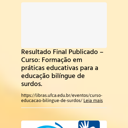
PUBLICAÇÕES
PRODUÇÕES LITERÁRIAS EM
LIBRAS
Contato
Resultado Final Publicado –
Curso: Formação em
Pró-Reitoria
práticas educativas para a
educação bilíngue de
surdos.
https://libras.ufca.edu.br/eventos/curso-
educacao-bilingue-de-surdos/
Leia mais