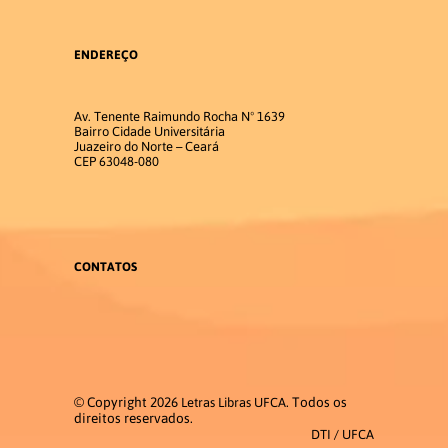
Acadêmica
ENDEREÇO
Estrutura Curricular
Av. Tenente Raimundo Rocha Nº 1639
Bairro Cidade Universitária
Juazeiro do Norte – Ceará
CEP 63048-080
Matriz Curricular
Disciplinas 2026.1
Disciplinas 2026.2
CONTATOS
Atividades Complementares
Trabalho de Conclusão de Curso
© Copyright 2026
. Todos os
Letras Libras UFCA
Estágio
direitos reservados.
DTI / UFCA