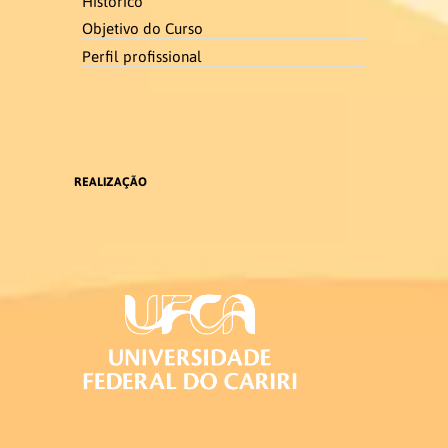
Histórico
Objetivo do Curso
Ex-coordenadores
Perfil profissional
Colegiado do Curso
Núcleo Docente Estruturante
REALIZAÇÃO
Docentes
Ensino de Libras
Educação de Surdos
Linguística da Libras
Ex – Docentes e Ex – Técnico
Administrativo