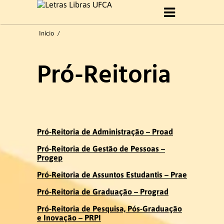
Início
Início
/
Sobre Curso
Pró-Reitoria
Histórico
Objetivo do Curso
Perfil profissional
Pró-Reitoria de Administração – Proad
Pró-Reitoria de Gestão de Pessoas –
Formatura 2019.1
Progep
Pró-Reitoria de Assuntos Estudantis – Prae
Gestão do curso
Pró-Reitoria de Graduação – Prograd
Pró-Reitoria de Pesquisa, Pós-Graduação
e Inovação – PRPI
Coordenação e Comissão