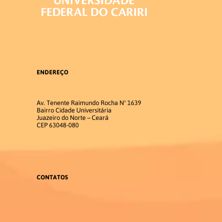
Acadêmica
Estrutura Curricular
ENDEREÇO
Matriz Curricular
Av. Tenente Raimundo Rocha Nº 1639
Disciplinas 2026.1
Bairro Cidade Universitária
Juazeiro do Norte – Ceará
CEP 63048-080
Disciplinas 2026.2
Atividades Complementares
CONTATOS
Trabalho de Conclusão de Curso
Estágio