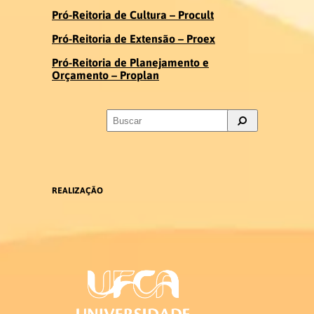
Pró-Reitoria de Cultura – Procult
Ex-coordenadores
Pró-Reitoria de Extensão – Proex
Colegiado do Curso
Pró-Reitoria de Planejamento e
Orçamento – Proplan
Núcleo Docente Estruturante
Docentes
Ensino de Libras
REALIZAÇÃO
Educação de Surdos
Linguística da Libras
Ex – Docentes e Ex – Técnico
Administrativo