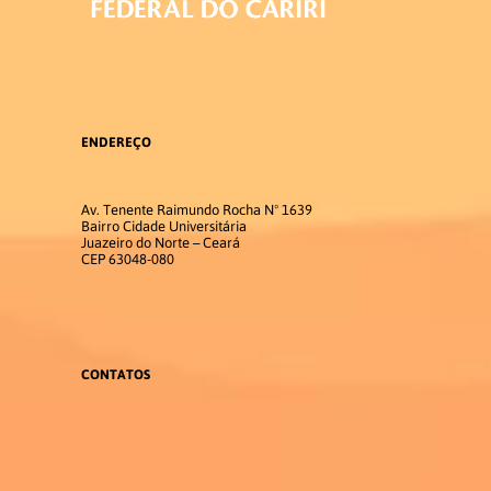
Infraestrutura
Laboratório de LEPEVLibras
ENDEREÇO
Laboratório de informática
Av. Tenente Raimundo Rocha Nº 1639
Bairro Cidade Universitária
Eventos
Juazeiro do Norte – Ceará
CEP 63048-080
V Semana do Letras Libras e V
Setembro Surdo
CONTATOS
SUBMISSÃO DOS RESUMOS
Publicação