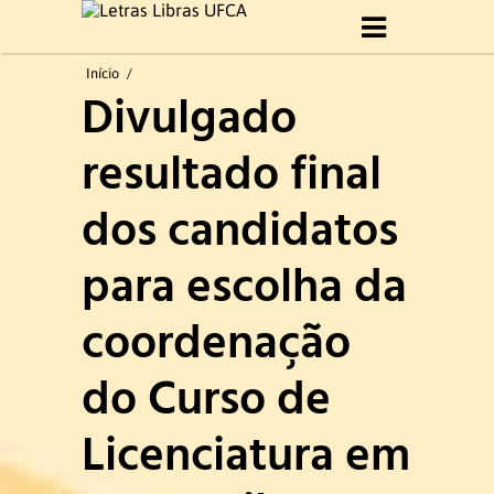
Início
Início
/
Divulgado
Sobre Curso
resultado final
Histórico
dos candidatos
Objetivo do Curso
para escolha da
Perfil profissional
coordenação
Formatura 2019.1
do Curso de
Gestão do curso
Licenciatura em
Coordenação e Comissão