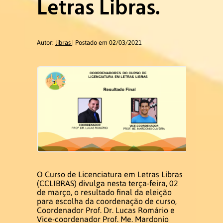
Letras Libras.
Ex-coordenadores
Autor:
libras
Postado em 02/03/2021
Colegiado do Curso
Núcleo Docente Estruturante
Docentes
Ensino de Libras
Educação de Surdos
O Curso de Licenciatura em Letras Libras
Linguística da Libras
(CCLIBRAS) divulga nesta terça-feira, 02
de março, o resultado final da eleição
para escolha da coordenação de curso,
Ex – Docentes e Ex – Técnico
Coordenador Prof. Dr. Lucas Romário e
Administrativo
Vice-coordenador Prof. Me. Mardonio