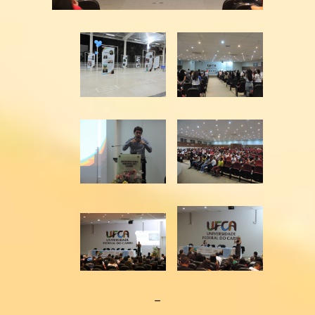
Infraestrutura
Laboratório de LEPEVLibras
Laboratório de informática
Eventos
V Semana do Letras Libras e V
Setembro Surdo
SUBMISSÃO DOS RESUMOS
Publicação
–