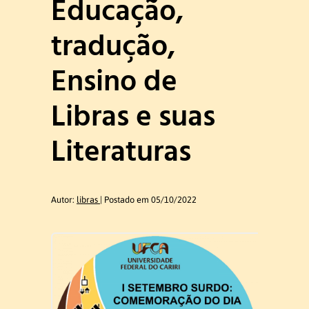
Educação,
Ex-coordenadores
tradução,
Colegiado do Curso
Ensino de
Núcleo Docente Estruturante
Libras e suas
Literaturas
Docentes
Ensino de Libras
Autor:
libras
Postado em 05/10/2022
Educação de Surdos
Linguística da Libras
Ex – Docentes e Ex – Técnico
Administrativo