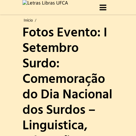
Início
Início
/
Fotos Evento: I
Sobre Curso
Setembro
Histórico
Surdo:
Objetivo do Curso
Comemoração
Perfil profissional
do Dia Nacional
Formatura 2019.1
dos Surdos –
Gestão do curso
Linguistica,
Coordenação e Comissão