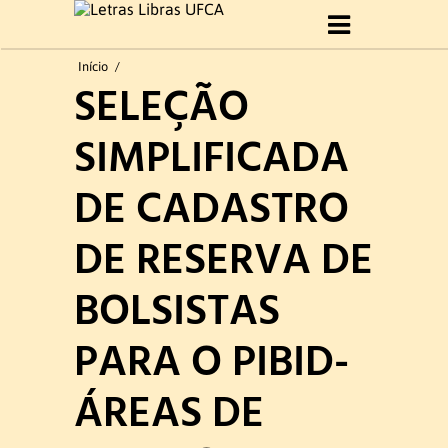
Início
Início
/
SELEÇÃO
Sobre Curso
SIMPLIFICADA
Histórico
DE CADASTRO
Objetivo do Curso
DE RESERVA DE
Perfil profissional
BOLSISTAS
Formatura 2019.1
PARA O PIBID-
Gestão do curso
ÁREAS DE
Coordenação e Comissão