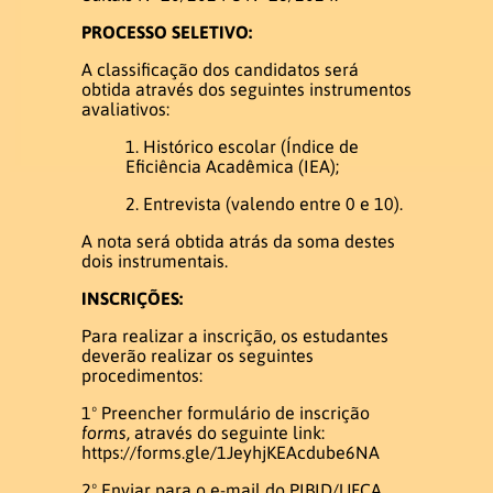
PROCESSO SELETIVO:
Infraestrutura
A classificação dos candidatos será
obtida através dos seguintes instrumentos
avaliativos:
Laboratório de LEPEVLibras
Histórico escolar (Índice de
Laboratório de informática
Eficiência Acadêmica (IEA);
Entrevista (valendo entre 0 e 10).
Eventos
A nota será obtida atrás da soma destes
dois instrumentais.
INSCRIÇÕES:
V Semana do Letras Libras e V
Setembro Surdo
Para realizar a inscrição, os estudantes
deverão realizar os seguintes
procedimentos:
SUBMISSÃO DOS RESUMOS
1º Preencher formulário de inscrição
forms,
através do seguinte link:
https://forms.gle/1JeyhjKEAcdube6NA
Publicação
2º Enviar para o e-mail do PIBID/UFCA