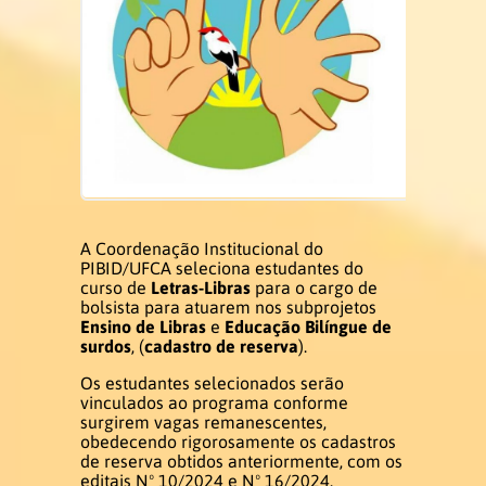
Acadêmica
Estrutura Curricular
Matriz Curricular
Disciplinas 2026.1
A Coordenação Institucional do
PIBID/UFCA seleciona estudantes do
curso de
Letras-Libras
para o cargo de
Disciplinas 2026.2
bolsista para atuarem nos subprojetos
Ensino de Libras
e
Educação Bilíngue de
Atividades Complementares
surdos
, (
cadastro de reserva
).
Os estudantes selecionados serão
Trabalho de Conclusão de Curso
vinculados ao programa conforme
surgirem vagas remanescentes,
obedecendo rigorosamente os cadastros
Estágio
de reserva obtidos anteriormente, com os
editais Nº 10/2024 e Nº 16/2024.