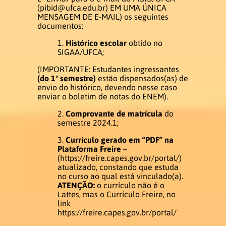
(
pibid@ufca.edu.br
) EM UMA ÚNICA
PUBLICAÇÕES
MENSAGEM DE E-MAIL) os seguintes
documentos:
PRODUÇÕES LITERÁRIAS EM
Histórico escolar
obtido no
LIBRAS
SIGAA/UFCA;
(IMPORTANTE: Estudantes ingressantes
(do 1º semestre)
estão dispensados(as) de
Contato
envio do histórico, devendo nesse caso
enviar o boletim de notas do ENEM).
Pró-Reitoria
Comprovante de matrícula
do
semestre 2024.1;
Currículo gerado em “PDF” na
Plataforma Freire
–
(
https://freire.capes.gov.br/portal/
)
atualizado, constando que estuda
no curso ao qual está vinculado(a).
ATENÇÃO:
o currículo não é o
Lattes, mas o Currículo Freire, no
link
https://freire.capes.gov.br/portal/