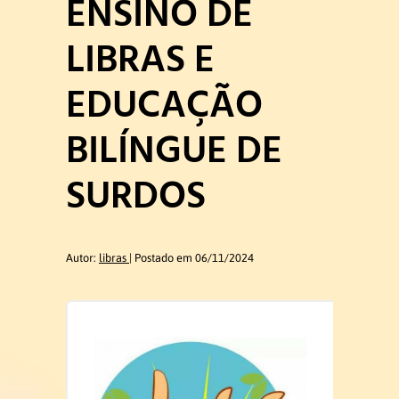
ENSINO DE
Ex-coordenadores
LIBRAS E
Colegiado do Curso
EDUCAÇÃO
Núcleo Docente Estruturante
BILÍNGUE DE
SURDOS
Docentes
Ensino de Libras
Autor:
libras
Postado em 06/11/2024
Educação de Surdos
Linguística da Libras
Ex – Docentes e Ex – Técnico
Administrativo