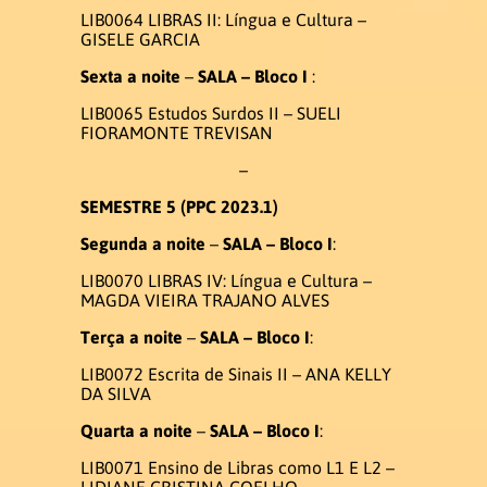
LIB0064 LIBRAS II: Língua e Cultura –
Infraestrutura
GISELE GARCIA
Sexta a noite
–
SALA – Bloco I
:
Laboratório de LEPEVLibras
LIB0065 Estudos Surdos II – SUELI
FIORAMONTE TREVISAN
Laboratório de informática
–
SEMESTRE 5 (PPC 2023.1)
Eventos
Segunda a noite
–
SALA – Bloco I
:
LIB0070 LIBRAS IV: Língua e Cultura –
MAGDA VIEIRA TRAJANO ALVES
V Semana do Letras Libras e V
Setembro Surdo
Terça a noite
–
SALA – Bloco I
:
LIB0072 Escrita de Sinais II – ANA KELLY
SUBMISSÃO DOS RESUMOS
DA SILVA
Quarta a noite
–
SALA – Bloco I
:
Publicação
LIB0071 Ensino de Libras como L1 E L2 –
LIDIANE CRISTINA COELHO