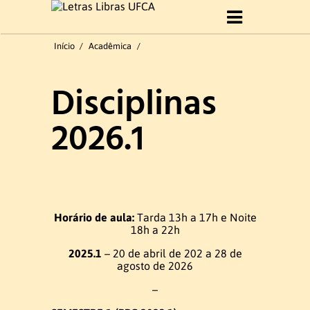
Início
Início
/
Acadêmica
/
Sobre Curso
Disciplinas
Histórico
2026.1
Objetivo do Curso
Perfil profissional
Formatura 2019.1
Horário de aula:
Tarda 13h a 17h e Noite
18h a 22h
2025.1
– 20 de abril de 202 a 28 de
Gestão do curso
agosto de 2026
–
Coordenação e Comissão