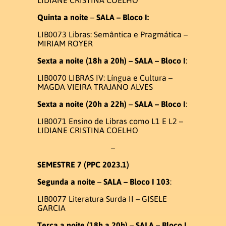
PUBLICAÇÕES
Quinta a noite
–
SALA – Bloco I:
LIB0073 Libras: Semântica e Pragmática –
PRODUÇÕES LITERÁRIAS EM
MIRIAM ROYER
LIBRAS
Sexta a noite
(18h a 20h) –
SALA – Bloco I
:
LIB0070 LIBRAS IV: Língua e Cultura –
Contato
MAGDA VIEIRA TRAJANO ALVES
Sexta a noite
(20h a 22h)
–
SALA – Bloco I
:
Pró-Reitoria
LIB0071 Ensino de Libras como L1 E L2 –
LIDIANE CRISTINA COELHO
–
SEMESTRE 7 (PPC 2023.1)
Segunda a
noite
–
SALA – Bloco I 103
:
LIB0077 Literatura Surda II – GISELE
GARCIA
Terça a noite
(18h a 20h)
–
SALA –
Bloco I