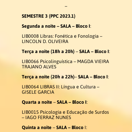
–
Acadêmica
SEMESTRE
3
(PPC 2023.1)
Segunda
a noite –
SALA – Bloco I
:
Estrutura Curricular
LIB0008 Libras: Fonética e Fonologia –
LINCOLN D. OLIVEIRA
Matriz Curricular
Terça
a noite (18h a 20h)
–
SALA – Bloco I
:
LIB0066 Psicolinguística – MAGDA VIEIRA
Disciplinas 2026.1
TRAJANO ALVES
Terça a noite
(20h a 22h)
–
SALA – Bloco I
:
Disciplinas 2026.2
LIB0064 LIBRAS II: Língua e Cultura –
GISELE GARCIA
Atividades Complementares
Quarta a noite
–
SALA – Bloco I
:
Trabalho de Conclusão de Curso
LIB0015 Psicologia e Educação de Surdos
– IAGO FERRAZ NUNES
Estágio
Quinta a noite
–
SALA – Bloco
I: