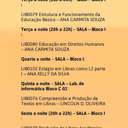
:
LIB0079 Estrutura e Funcionamento da
Educação Básica – ANA CARMITA SOUZA
Terça a noite
(20h a 22h)
–
SALA –
Bloco I
:
LIB0080 Educação em Direitos Humanos
– ANA CARMITA SOUZA
Quarta a noite
–
SALA –
Bloco I
:
LIB0102 Estágio em Libras como L2 parte
I – ANA KELLY DA SILVA
Quinta a noite
–
SALA –
Lab. de
informática Bloco C 02
:
LIB0076 Compreensão e Produção de
Textos em Libras – LINCOLN D. OLIVEIRA
Sexta a noite (20h a 22h) –
SALA –
Bloco I
:
LIB0078 Produção de Libras Acadêmica –