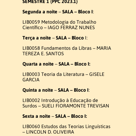
SEMESTRE 1 (PPC 2023.1)
Ex-coordenadores
Segunda a noite
–
SALA – Bloco I
:
LIB0059 Metodologia do Trabalho
Colegiado do Curso
Científico – IAGO FERRAZ NUNES
Terça a noite
–
SALA – Bloco
I:
Núcleo Docente Estruturante
LIB0058 Fundamentos da Libras – MARIA
TEREZA E. SANTOS
Docentes
Quarta a noite
–
SALA – Bloco I:
LIB0003 Teoria da Literatura – GISELE
GARCIA
Ensino de Libras
Quinta a noite
–
SALA – Bloco I
:
Educação de Surdos
LIB0002 Introdução à Educação de
Surdos – SUELI FIORAMONTE TREVISAN
Linguística da Libras
Sexta a noite
–
SALA – Bloco I:
LIB0060 Estudos das Teorias Linguísticas
Ex – Docentes e Ex – Técnico
– LINCOLN D. OLIVEIRA
Administrativo