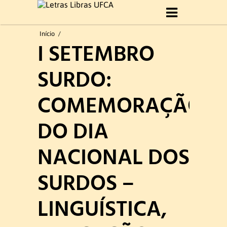
Início
Início
/
I SETEMBRO
Sobre Curso
SURDO:
Histórico
COMEMORAÇÃO
Objetivo do Curso
DO DIA
Perfil profissional
NACIONAL DOS
Formatura 2019.1
SURDOS –
Gestão do curso
LINGUÍSTICA,
Coordenação e Comissão