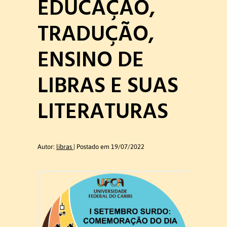
EDUCAÇÃO,
Ex-coordenadores
TRADUÇÃO,
Colegiado do Curso
ENSINO DE
Núcleo Docente Estruturante
LIBRAS E SUAS
LITERATURAS
Docentes
Ensino de Libras
Autor:
libras
Postado em 19/07/2022
Educação de Surdos
Linguística da Libras
Ex – Docentes e Ex – Técnico
Administrativo